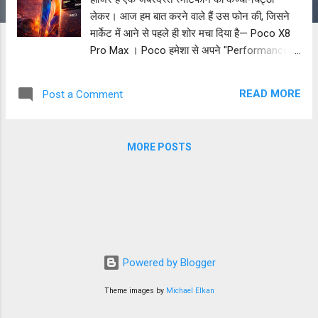
लेकर। आज हम बात करने वाले हैं उस फोन की, जिसने
मार्केट में आने से पहले ही शोर मचा दिया है— Poco X8
Pro Max । Poco हमेशा से अपने "Performance"
और "Value for Money" के लिए जाना जाता है।
लेकिन क्या 2026 में भी यह अपनी बादशाहत कायम रख
READ MORE
Post a Comment
पाएगा? मैंने इस फोन को गहराई से परखा है और आज मैं
आपको किताबी बातें नहीं, बल्कि असली अनुभव बताऊंगा।
अगर आप 30 से 40 हजार के बजट में एक तगड़ा फोन ढूंढ
MORE POSTS
रहे हैं, तो रुकिए! पहले ये रिव्यू पढ़ लीजिए। Poco X8
Pro Max: एक नजर में (Quick Summary) Feature
Specifications Display 6.78-inch 1.5K LTPO
AMOLED, 144Hz Refresh Rate Processor
Snapdragon 8 Gen 4 (4nm Architecture)
Camera 200MP Main + 50MP Ultrawide +
32MP Telephoto ...
Powered by Blogger
Theme images by
Michael Elkan