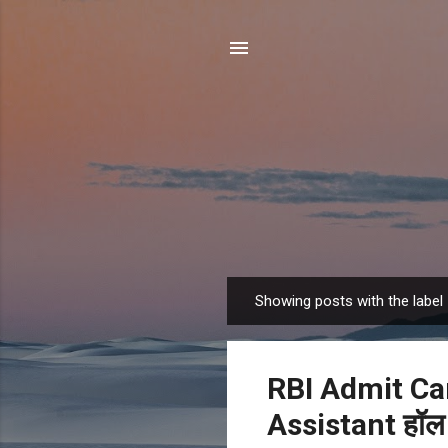
Showing posts with the label
P
o
s
RBI Admit Ca
t
s
Assistant हॉल ट