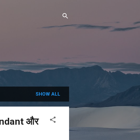
SHOW ALL
endant और