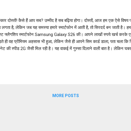
कार दोस्तों! कैसे हैं आप सब? उम्मीद है सब बढ़िया होगा। दोस्तों, आज हम एक ऐसे विषय पर 
 लगता है, लेकिन जब यह समस्या हमारे स्मार्टफोन में आती है, तो सिरदर्द बन जाती है। हम
ेस्ट फ्लैगशिप स्मार्टफोन Samsung Galaxy S26 की। आपने लाखों रुपये खर्च करके एक
ते ही वह प्रीमियम अहसास भी हुआ, लेकिन जैसे ही आपने सिम कार्ड डाला, पता चला कि स
नेट की स्पीड 2G जैसी मिल रही है। यह वाकई में गुस्सा दिलाने वाली बात है। लेकिन घब
र्स ने हाल ही में Samsung S26 network problem की शिकायत की है। एक ब्लॉगर होन
bile.in पर टेक कंटेंट कवर करने की वजह से, मैंने इस समस्या की गहराई से पड़ताल क
ो वह सारे तरीके बताऊंगा जिससे आप अपने फोन की नेटवर्क कनेक्टिविटी को एकदम मक्
 लंबी होगी क्योंकि मैं इसमें बेसिक से लेकर एडवांस तक हर एक स्टेप...
MORE POSTS