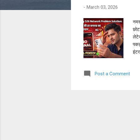
-
March 03, 2026
नमस्
छोटा
लेट
पकड़
इंटर
यूज
91mo
Post a Comment
आपक
थोड़ी